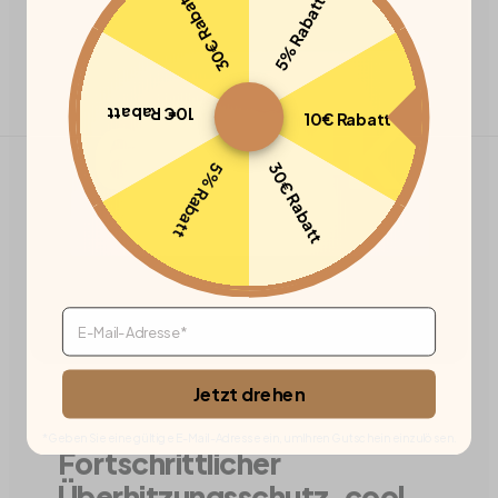
30€ Rabatt
5% Rabatt
10€ Rabatt
10€ Rabatt
30€ Rabatt
5% Rabatt
Email
Jetzt drehen
*Geben Sie eine gültige E-Mail-Adresse ein, um Ihren Gutschein einzulösen.
Fortschrittlicher
Überhitzungsschutz
, cool