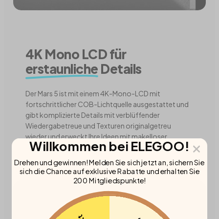
4K Mono LCD für
erstaunliche
Details
Der Mars 5 ist mit einem 4K-Mono-LCD mit
fortschrittlicher COB-Lichtquelle ausgestattet und
gibt komplizierte Details mit verblüffender
Wiedergabetreue und Texturen originalgetreu
wieder und erweckt Ihre Ideen mit makelloser
Willkommen bei ELEGOO!
Präzision zum Leben.
Drehen und gewinnen! Melden Sie sich jetzt an, sichern Sie
sich die Chance auf exklusive Rabatte und erhalten Sie
200 Mitgliedspunkte!