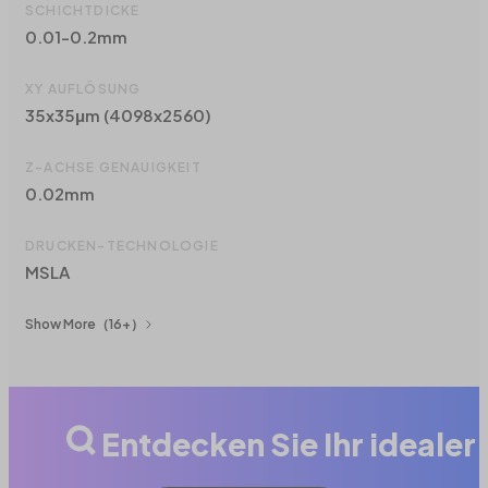
SCHICHTDICKE
0.01-0.2mm
XY AUFLÖSUNG
35x35μm (4098x2560)
Z-ACHSE GENAUIGKEIT
0.02mm
DRUCKEN-TECHNOLOGIE
MSLA
Show More
（16+）
Entdecken Sie Ihr ideale