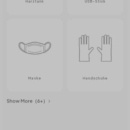
Harztank
USB-Stick
Maske
Handschuhe
Show More（6+）