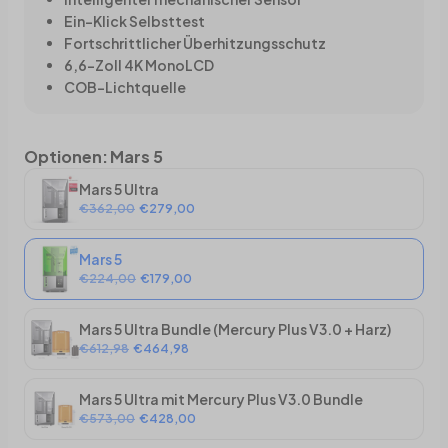
Ein-Klick Selbsttest
Fortschrittlicher Überhitzungsschutz
6,6-Zoll 4K MonoLCD
COB-Lichtquelle
Optionen
:
Mars 5
Mars 5 Ultra
€362,00
€279,00
Mars 5
€224,00
€179,00
Mars 5 Ultra Bundle (Mercury Plus V3.0 + Harz)
€612,98
€464,98
Mars 5 Ultra mit Mercury Plus V3.0 Bundle
€573,00
€428,00