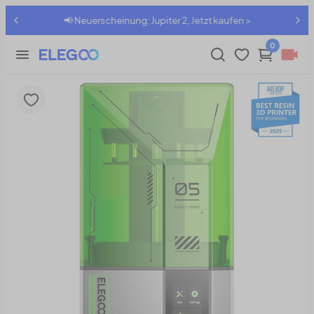
📢 Neuerscheinung: Jupiter 2, Jetzt kaufen >
0