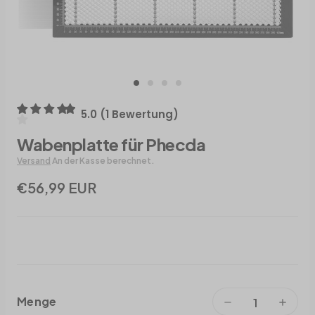
5.0
(
1
Bewertung
)
Wabenplatte für Phecda
Versand
An der Kasse berechnet.
€56,99 EUR
Menge