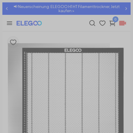
📢 Neuerscheinung: ELEGOO H1 HT Filamenttrockner, Jetzt
kaufen >
0