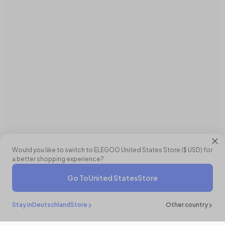
Would you like to switch to ELEGOO
United States
Store (
$ USD
) for
a better shopping experience?
Go To
United States
Store
€56,99 EUR
In Den Warenkorb
Stay in
Deutschland
Store
Other country